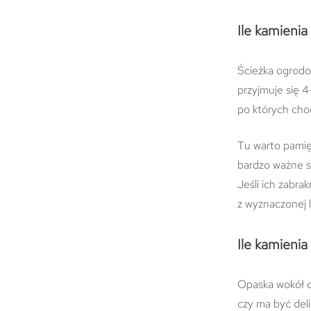
Ile kamienia
Ścieżka ogrodow
przyjmuje się 4
po których chod
Tu warto pamięt
bardzo ważne s
Jeśli ich zabra
z wyznaczonej li
Ile kamieni
Opaska wokół d
czy ma być del