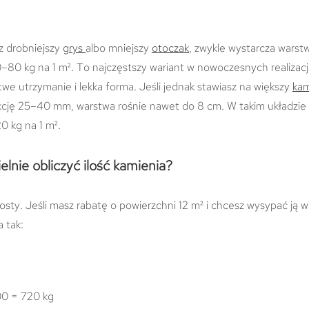
z drobniejszy
grys
albo mniejszy
otoczak
, zwykle wystarcza warst
–80 kg na 1 m². To najczęstszy wariant w nowoczesnych realizacja
atwe utrzymanie i lekka forma. Jeśli jednak stawiasz na większy
ka
akcję 25–40 mm, warstwa rośnie nawet do 8 cm. W takim układzie t
20 kg na 1 m².
lnie obliczyć ilość kamienia?
rosty. Jeśli masz rabatę o powierzchni 12 m² i chcesz wysypać ją 
a tak:
00 = 720 kg