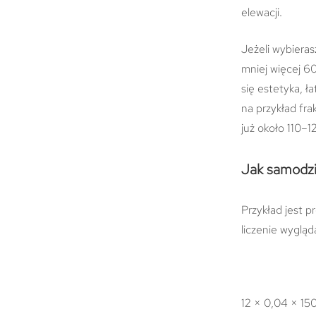
elewacji.
Jeżeli wybieras
mniej więcej 60
się estetyka, ł
na przykład fr
już około 110–1
Jak samodzie
Przykład jest p
liczenie wygląd
12 × 0,04 × 15