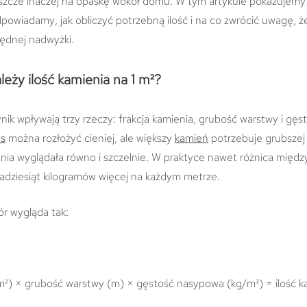
jeszcze inaczej na opaskę wokół domu. W tym artykule pokazujemy
odpowiadamy, jak obliczyć potrzebną ilość i na co zwrócić uwagę,
będnej nadwyżki.
eży ilość kamienia na 1 m²?
ik wpływają trzy rzeczy: frakcja kamienia, grubość warstwy i gę
ys
można rozłożyć cieniej, ale większy
kamień
potrzebuje grubszej
nia wyglądała równo i szczelnie. W praktyce nawet różnica międz
kadziesiąt kilogramów więcej na każdym metrze.
ór wygląda tak:
m²) × grubość warstwy (m) × gęstość nasypowa (kg/m³) = ilość k