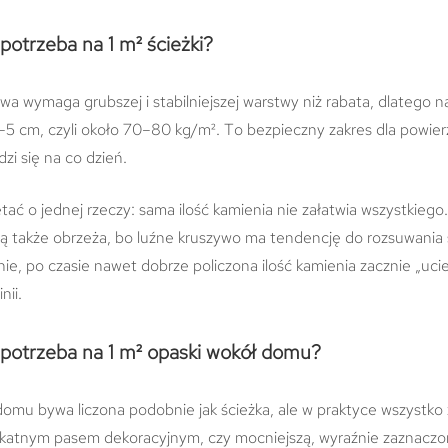
 potrzeba na 1 m² ścieżki?
a wymaga grubszej i stabilniejszej warstwy niż rabata, dlatego na
–5 cm, czyli około 70–80 kg/m². To bezpieczny zakres dla powier
zi się na co dzień.
ać o jednej rzeczy: sama ilość kamienia nie załatwia wszystkiego
ą także obrzeża, bo luźne kruszywo ma tendencję do rozsuwania s
knie, po czasie nawet dobrze policzona ilość kamienia zacznie „uci
nii.
a potrzeba na 1 m² opaski wokół domu?
omu bywa liczona podobnie jak ścieżka, ale w praktyce wszystko 
ikatnym pasem dekoracyjnym, czy mocniejszą, wyraźnie zaznaczo