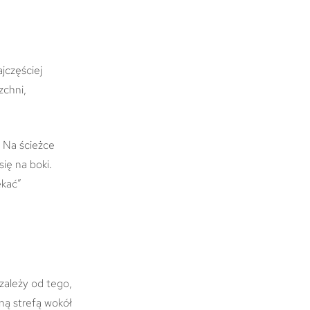
jczęściej
zchni,
. Na ścieżce
ię na boki.
ekać”
zależy od tego,
ną strefą wokół