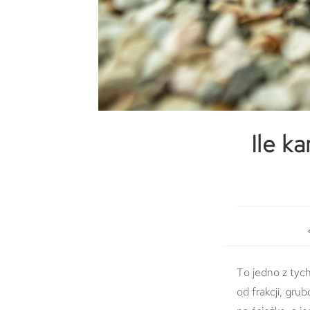
Ile k
To jedno z tych
od frakcji, gru