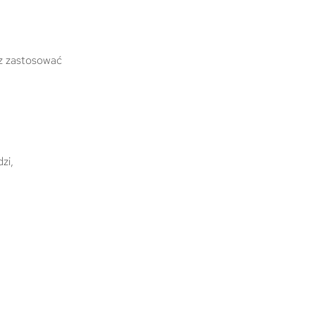
z zastosować
zi,