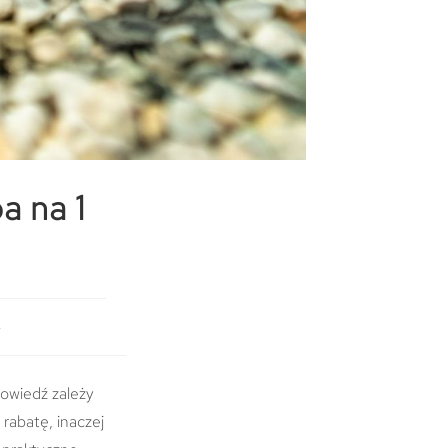
a na 1
y
powiedź zależy
rabatę, inaczej