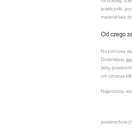
na ścieżkę, a 
przeliczniki, p
materiał bez z
Od czego zal
Na końcowy wyn
Drobniejszy
gr
żeby powierzch
cm oznacza kil
Najprostszy wz
powierzchnia (