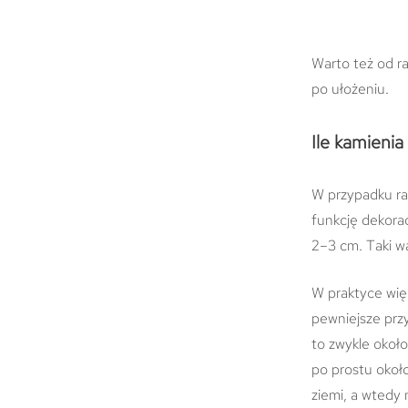
Warto też od r
po ułożeniu.
Ile kamienia
W przypadku rab
funkcję dekora
2–3 cm. Taki w
W praktyce wię
pewniejsze prz
to zwykle okoł
po prostu okoł
ziemi, a wtedy 