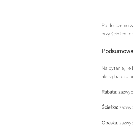
Po doliczeniu 
przy ścieżce, o
Podsumowa
Na pytanie, ile
ale są bardzo p
Rabata:
zazwyc
Ścieżka:
zazwyc
Opaska:
zazwyc