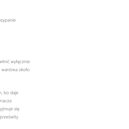
osypanie
łnić wyłącznie
a warstwa około
, bo daje
znacza
yjmuje się
prześwity