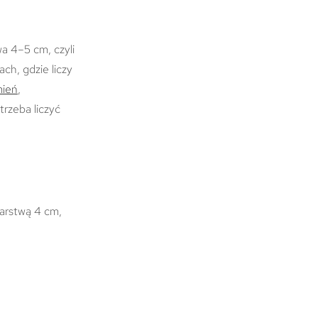
wa 4–5 cm, czyli
ch, gdzie liczy
mień
,
rzeba liczyć
warstwą 4 cm,