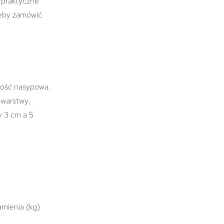
 praktyczne
 żeby zamówić
stość nasypowa.
 warstwy,
y 3 cm a 5
amienia (kg)