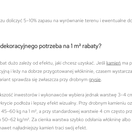
azu doliczyć 5–10% zapasu na wyrównanie terenu i ewentualne d
 dekoracyjnego potrzeba na 1 m² rabaty?
at dużo zależy od efektu, jaki chcesz uzyskać. Jeśli
kamień
ma pe
cyjną i leży na dobrze przygotowanej włókninie, czasem wystarcz
ariant sprawdza się zwłaszcza przy drobnym
grysie
.
kszość inwestorów i wykonawców wybiera jednak warstwę 3–4 cm
ykrycie podłoża i lepszy efekt wizualny. Przy drobnym kamieniu o
o 45–60 kg na 1 m², a przy standardowej warstwie 4 cm często prz
o 50–62 kg/m². Za cienka warstwa szybko odsłania włókninę albo 
nawet najładniejszy kamień traci swój efekt.