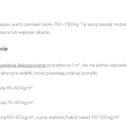
zapasu warto zamówić około 760–790 kg. Tę samą zasadę możes
pasce lub większej rabacie.
nie
kamienia dekoracyjnego
potrzeba na 1 m², nie ma jednej odpowied
raktyczne widełki, które pozwalają uniknąć pomyłki.
zaj 45–60 kg/m²
zaj 70–80 kg/m²
zaj 60–80 kg/m², a przy większej frakcji nawet 110–120 kg/m²