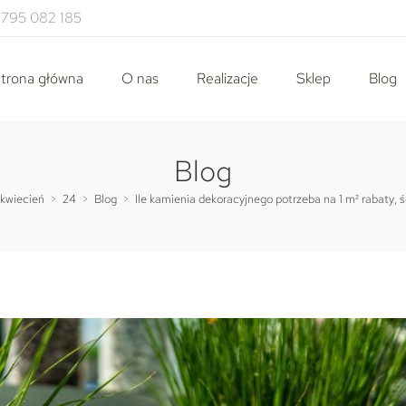
795 082 185
trona główna
O nas
Realizacje
Sklep
Blog
Blog
kwiecień
>
24
>
Blog
>
Ile kamienia dekoracyjnego potrzeba na 1 m² rabaty, śc