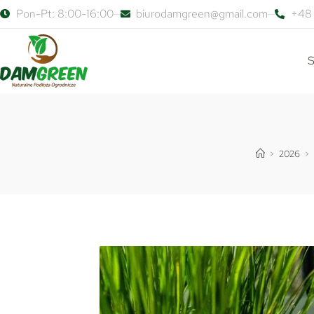
Pon-Pt: 8:00-16:00
biurodamgreen@gmail.com
+48 
S
>
2026
>