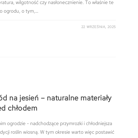
atura, wilgotność czy nasłonecznienie. To właśnie te
go ogrodu, o tym,…
22 WRZEŚNIA, 2025
d na jesień – naturalne materiały
zed chłodem
m ogrodzie - nadchodzące przymrozki i chłodniejsza
ji roślin wiosną. W tym okresie warto więc postawić