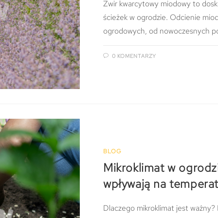
Żwir kwarcytowy miodowy to dosko
ścieżek w ogrodzie. Odcienie miod
ogrodowych, od nowoczesnych po
0 KOMENTARZY
BLOG
Mikroklimat w ogrodzi
wpływają na temperat
Dlaczego mikroklimat jest ważny? K