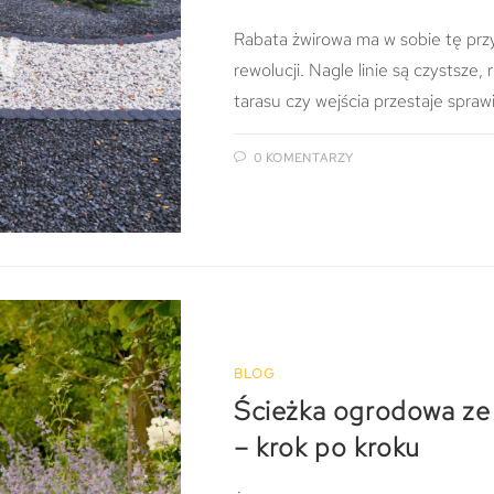
Rabata żwirowa ma w sobie tę prz
rewolucji. Nagle linie są czystsze,
tarasu czy wejścia przestaje spra
0 KOMENTARZY
BLOG
Ścieżka ogrodowa z
– krok po kroku