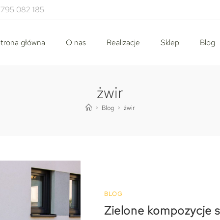
795 082 185
trona główna
O nas
Realizacje
Sklep
Blog
żwir
>
Blog
>
żwir
BLOG
Zielone kompozycje s