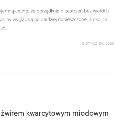
yjemną cechę, że porządkuje przestrzeń bez wielkich
 rośliny wyglądają na bardziej dopieszczone, a okolica
wiać…
2 STYCZNIA, 2026
e żwirem kwarcytowym miodowym