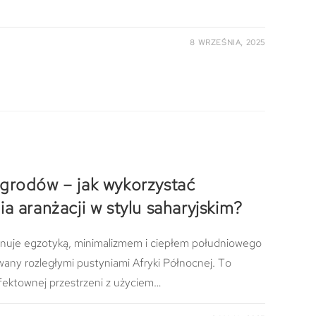
8 WRZEŚNIA, 2025
grodów – jak wykorzystać
a aranżacji w stylu saharyjskim?
anuje egzotyką, minimalizmem i ciepłem południowego
rowany rozległymi pustyniami Afryki Północnej. To
fektownej przestrzeni z użyciem…