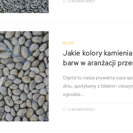
0 KOMENTARZY
BLOG
Jakie kolory kamieni
barw w aranżacji prze
Ogród to nasza prywatna oaza spo
dniu, spotykamy z bliskimi i cieszy
ogrodzie…
0 KOMENTARZY