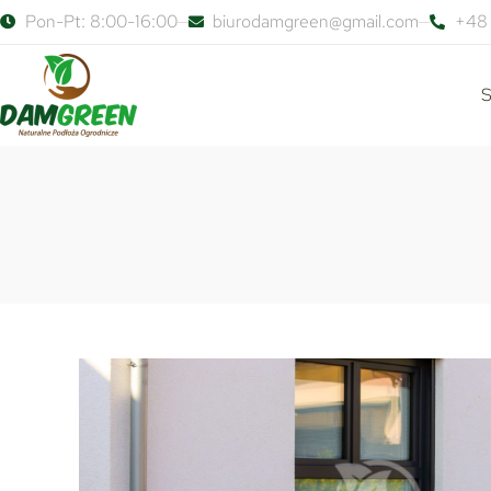
Pon-Pt: 8:00-16:00
biurodamgreen@gmail.com
+48 
S