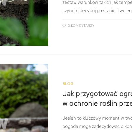
zestaw warunków takich jak temper
czynniki decydują o stanie Twoje
0 KOMENTARZY
BLOG
Jak przygotować ogró
w ochronie roślin pr
Jesień to kluczowy moment w twoi
pogoda mogą zadecydować o kondyc