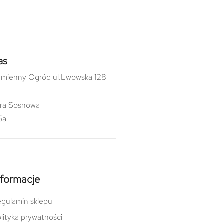
as
mienny Ogród ul.Lwowska 128
ra Sosnowa
5a
nformacje
gulamin sklepu
lityka prywatności