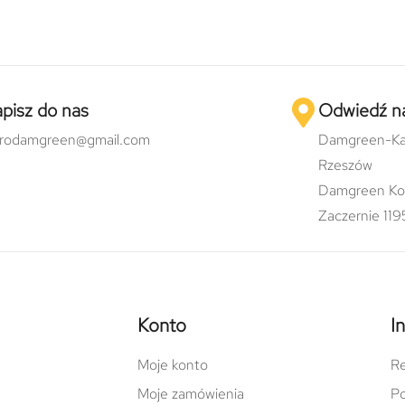
pisz do nas
Odwiedź n
urodamgreen@gmail.com
Damgreen-Ka
Rzeszów
Damgreen Ko
Zaczernie 119
Konto
I
Moje konto
Re
Moje zamówienia
Po