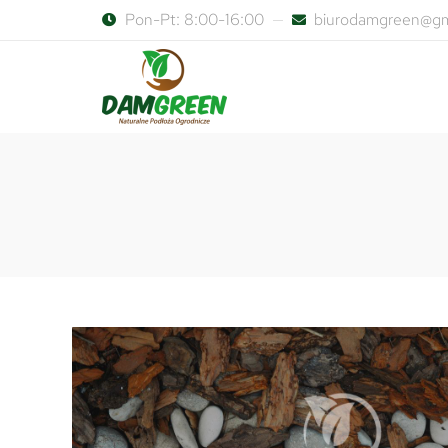
Pon-Pt: 8:00-16:00
biurodamgreen@gm