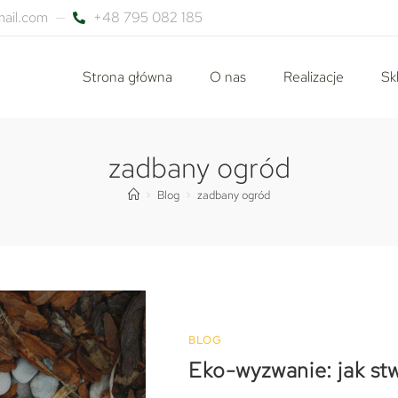
ail.com
+48 795 082 185
Strona główna
O nas
Realizacje
Sk
zadbany ogród
>
Blog
>
zadbany ogród
BLOG
Eko-wyzwanie: jak st