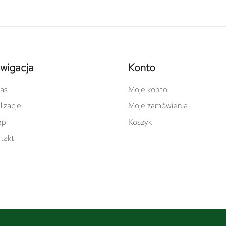
wigacja
Konto
as
Moje konto
lizacje
Moje zamówienia
ep
Koszyk
takt