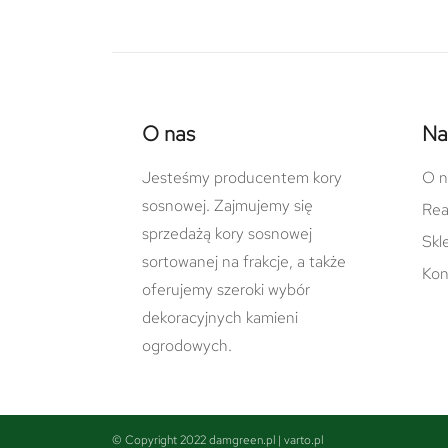
O nas
Na
Jesteśmy producentem kory
O n
sosnowej. Zajmujemy się
Rea
sprzedażą kory sosnowej
Skl
sortowanej na frakcje, a także
Kon
oferujemy szeroki wybór
dekoracyjnych kamieni
ogrodowych.
© Copyright 2022 damgreen.pl |
varto.pl