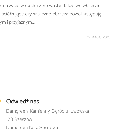
w na życie w duchu zero waste, także we własnym
ie ściółkujące czy sztuczne obrzeża powoli ustępują
łym i przyjaznym…
12 MAJA, 2025
Odwiedź nas
Damgreen-Kamienny Ogród ul.Lwowska
128 Rzeszów
Damgreen Kora Sosnowa