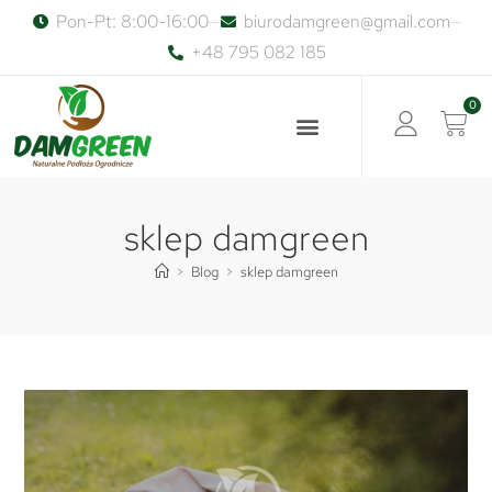
Pon-Pt: 8:00-16:00
biurodamgreen@gmail.com
+48 795 082 185
0
sklep damgreen
>
Blog
>
sklep damgreen