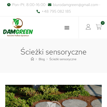
Pon-Pt: 8:00-16:00
biurodamgreen@gmail.com
+48 795 082 185
0
Ścieżki sensoryczne
>
Blog
>
Ścieżki sensoryczne