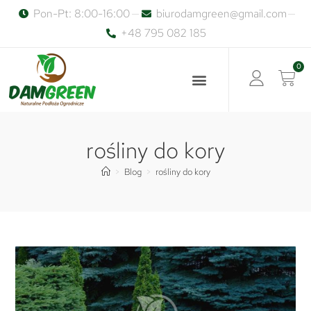
Pon-Pt: 8:00-16:00
biurodamgreen@gmail.com
+48 795 082 185
rośliny do kory
>
Blog
>
rośliny do kory