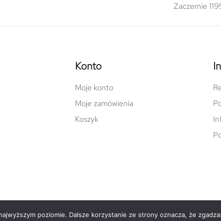
Zaczernie 119
Konto
I
Moje konto
Re
Moje zamówienia
Po
Koszyk
In
Po
 najwyższym poziomie. Dalsze korzystanie ze strony oznacza, że zgadzas