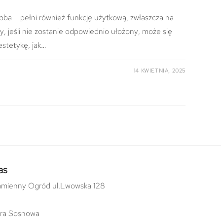
oba – pełni również funkcję użytkową, zwłaszcza na
y, jeśli nie zostanie odpowiednio ułożony, może się
estetykę, jak…
14 KWIETNIA, 2025
as
mienny Ogród ul.Lwowska 128
ra Sosnowa