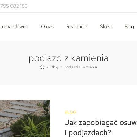
795 082 185
trona główna
O nas
Realizacje
Sklep
Blog
podjazd z kamienia
>
Blog
>
podjazd z kamienia
BLOG
Jak zapobiegać osuwa
i podjazdach?