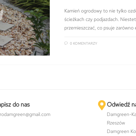
Kamień ogrodowy to nie tylko ozd
ścieżkach czy podjazdach. Niestet
przemieszczać, co psuje zarówno 
0 KOMENTARZY
pisz do nas
Odwiedź n
urodamgreen@gmail.com
Damgreen-Ka
Rzeszów
Damgreen Ko