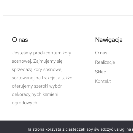
O nas
Nawigacja
Jesteśmy producentem kory
O nas
sosnowej. Zajmujemy się
Realizacje
sprzedażą kory sosnowej
Sklep
sortowanej na frakcje, a także
Kontakt
oferujemy szeroki wybór
dekoracyjnych kamieni
ogrodowych.
Ta strona korzysta z ciasteczek aby świadczyć usługi na
© Copyright 2022 damgreen.pl |
varto.pl