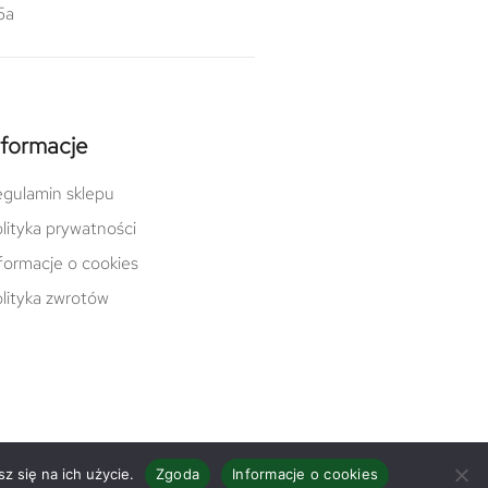
5a
nformacje
gulamin sklepu
lityka prywatności
formacje o cookies
lityka zwrotów
z się na ich użycie.
Zgoda
Informacje o cookies
Facebook
Instagram