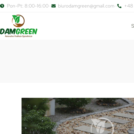
Pon-Pt: 8:00-16:00
biurodamgreen@gmail.com
+48 
S