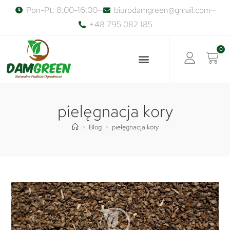
Pon-Pt: 8:00-16:00
biurodamgreen@gmail.com
+48 795 082 185
0
pielęgnacja kory
>
Blog
>
pielęgnacja kory