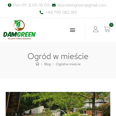
Pon-Pt: 8:00-16:00
biurodamgreen@gmail.com
+48 795 082 185
0
Ogród w mieście
>
Blog
>
Ogród w mieście