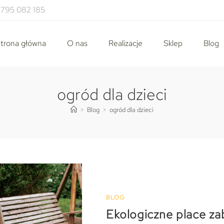
795 082 185
trona główna
O nas
Realizacje
Sklep
Blog
ogród dla dzieci
>
Blog
>
ogród dla dzieci
BLOG
Ekologiczne place za