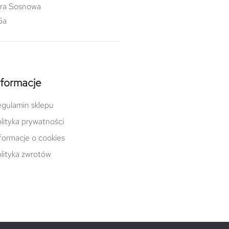
ra Sosnowa
5a
nformacje
gulamin sklepu
lityka prywatności
formacje o cookies
lityka zwrotów