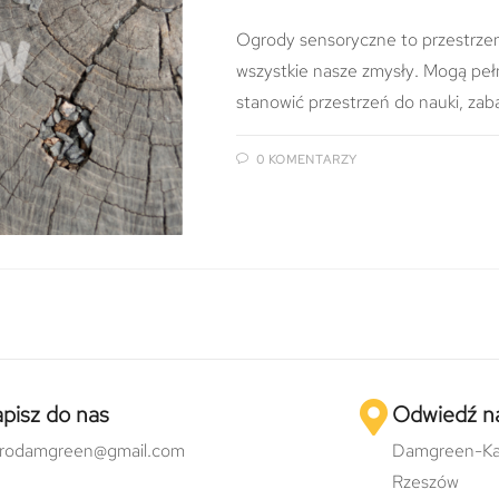
Ogrody sensoryczne to przestrze
wszystkie nasze zmysły. Mogą pełni
stanowić przestrzeń do nauki, zab
0 KOMENTARZY
pisz do nas
Odwiedź n
urodamgreen@gmail.com
Damgreen-Ka
Rzeszów