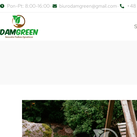
Pon-Pt: 8:00-16:00
biurodamgreen@gmail.com
+48 
S