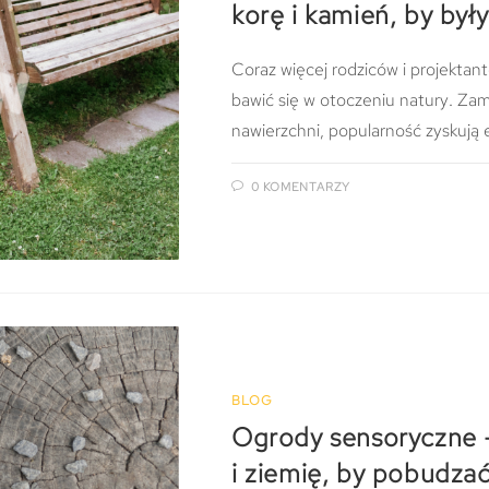
korę i kamień, by był
Coraz więcej rodziców i projekta
bawić się w otoczeniu natury. Zami
nawierzchni, popularność zyskują
0 KOMENTARZY
BLOG
Ogrody sensoryczne –
i ziemię, by pobudza