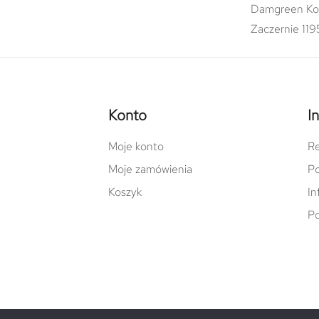
Damgreen Ko
Zaczernie 119
Konto
I
Moje konto
Re
Moje zamówienia
Po
Koszyk
In
Po