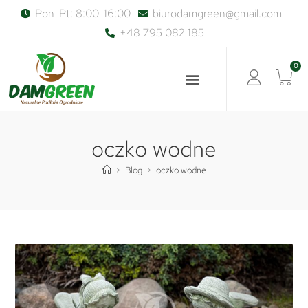
Pon-Pt: 8:00-16:00
biurodamgreen@gmail.com
+48 795 082 185
0
oczko wodne
>
Blog
>
oczko wodne