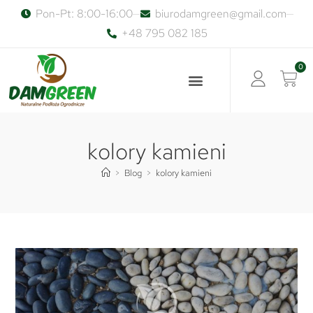
Pon-Pt: 8:00-16:00
biurodamgreen@gmail.com
+48 795 082 185
0
kolory kamieni
>
Blog
>
kolory kamieni