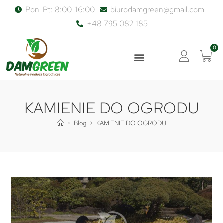
Pon-Pt: 8:00-16:00
biurodamgreen@gmail.com
+48 795 082 185
0
KAMIENIE DO OGRODU
>
Blog
>
KAMIENIE DO OGRODU