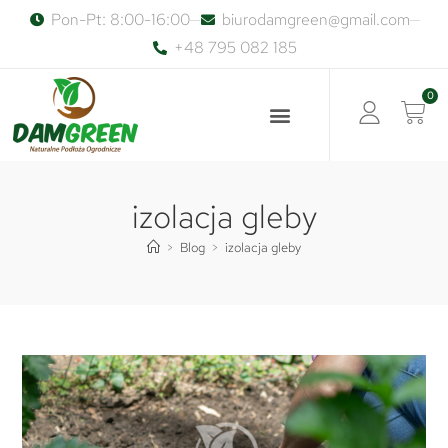
Pon-Pt: 8:00-16:00
biurodamgreen@gmail.com
+48 795 082 185
0
izolacja gleby
>
Blog
>
izolacja gleby