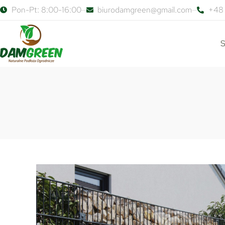
Pon-Pt: 8:00-16:00
biurodamgreen@gmail.com
+48 
S