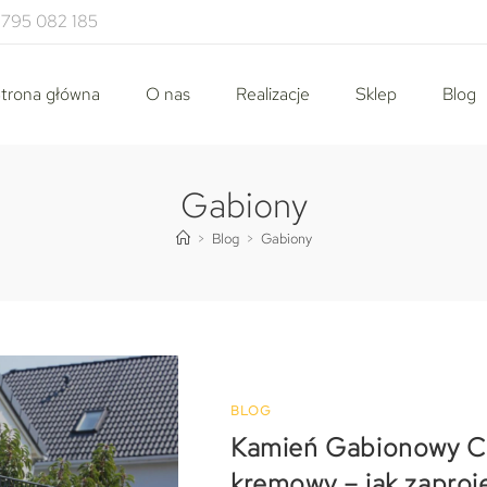
795 082 185
trona główna
O nas
Realizacje
Sklep
Blog
Gabiony
>
Blog
>
Gabiony
BLOG
Kamień Gabionowy Cz
kremowy – jak zapro