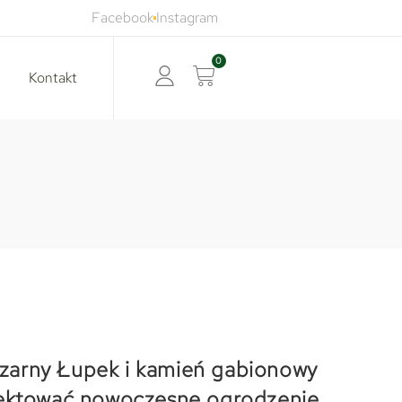
Facebook
Instagram
0
Kontakt
arny Łupek i kamień gabionowy
jektować nowoczesne ogrodzenie