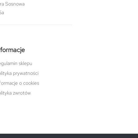
ra Sosnowa
5a
nformacje
gulamin sklepu
lityka prywatności
formacje o cookies
lityka zwrotów