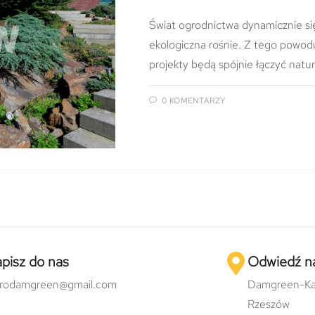
Świat ogrodnictwa dynamicznie się
ekologiczna rośnie. Z tego powodu
projekty będą spójnie łączyć natu
0 KOMENTARZY
pisz do nas
Odwiedź n
urodamgreen@gmail.com
Damgreen-Ka
Rzeszów