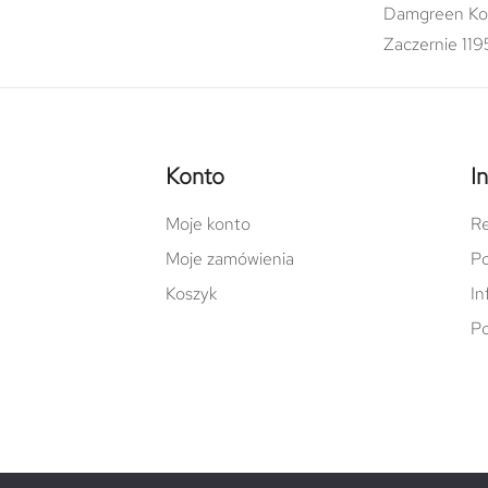
Damgreen Ko
Zaczernie 119
Konto
I
Moje konto
Re
Moje zamówienia
Po
Koszyk
In
Po