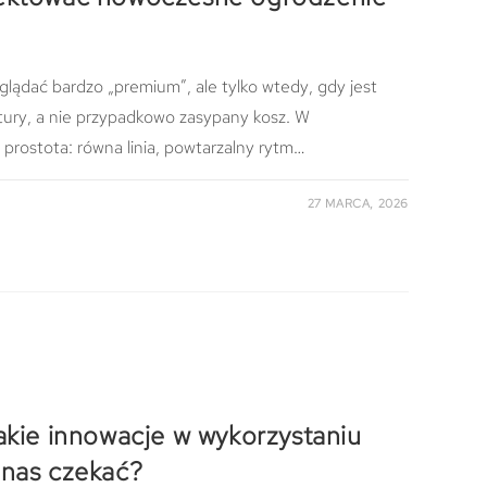
lądać bardzo „premium”, ale tylko wtedy, gdy jest
tury, a nie przypadkowo zasypany kosz. W
 prostota: równa linia, powtarzalny rytm…
27 MARCA, 2026
akie innowacje w wykorzystaniu
 nas czekać?