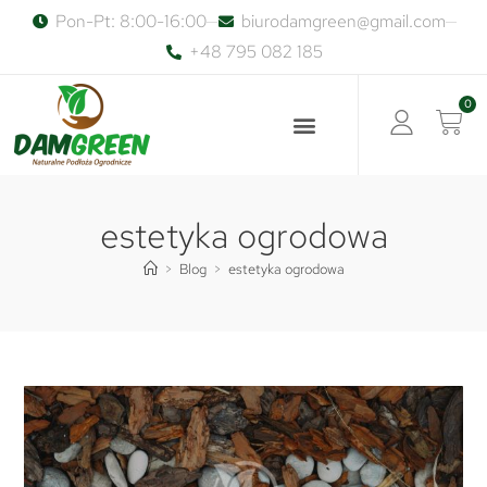
Pon-Pt: 8:00-16:00
biurodamgreen@gmail.com
+48 795 082 185
0
estetyka ogrodowa
>
Blog
>
estetyka ogrodowa