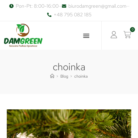
Pon-Pt: 8:00-16:00
biurodamgreen@gmail.com
+48 795 082 185
0
choinka
>
Blog
>
choinka