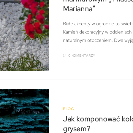
Marianna”
Białe akcenty w ogrodzie to świetn
Kamień dekoracyjny w odcieniach b
naturalnym otoczeniem. Dwa wyją
0 KOMENTARZY
BLOG
Jak komponować kolory
grysem?