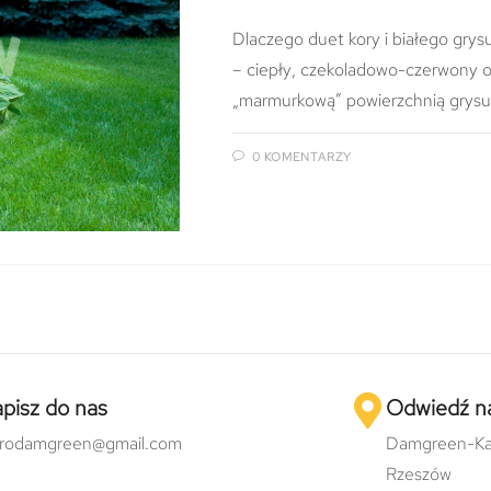
Dlaczego duet kory i białego grysu
– ciepły, czekoladowo-czerwony o
„marmurkową” powierzchnią grys
0 KOMENTARZY
pisz do nas
Odwiedź n
urodamgreen@gmail.com
Damgreen-Ka
Rzeszów