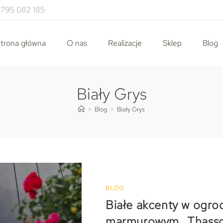
795 082 185
trona główna
O nas
Realizacje
Sklep
Blog
Biały Grys
>
Blog
>
Biały Grys
BLOG
Białe akcenty w ogrod
marmurowym „Thasso