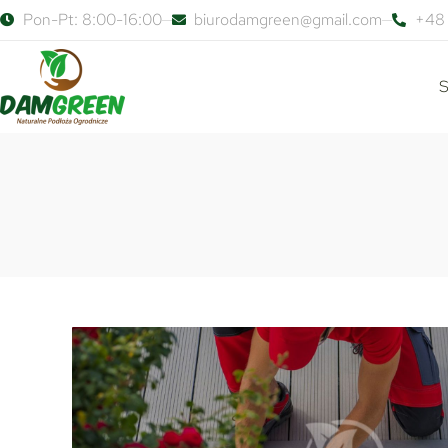
Pon-Pt: 8:00-16:00
biurodamgreen@gmail.com
+48 
S