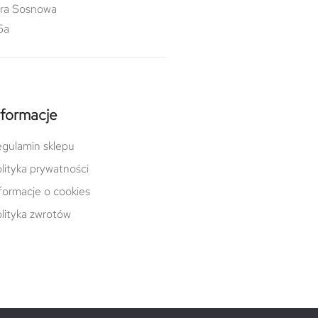
ra Sosnowa
5a
nformacje
gulamin sklepu
lityka prywatności
formacje o cookies
lityka zwrotów