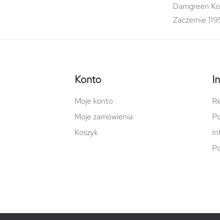
Damgreen Ko
Zaczernie 119
Konto
I
Moje konto
Re
Moje zamówienia
Po
Koszyk
In
Po