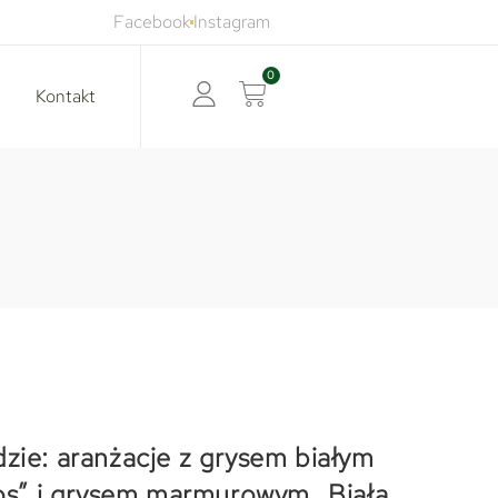
Facebook
Instagram
0
Kontakt
zie: aranżacje z grysem białym
s” i grysem marmurowym „Biała