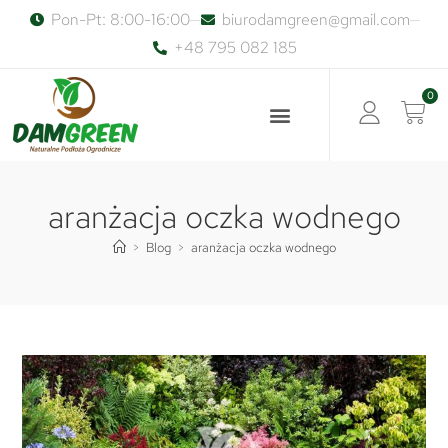
Pon-Pt: 8:00-16:00
biurodamgreen@gmail.com
+48 795 082 185
0
aranżacja oczka wodnego
>
Blog
>
aranżacja oczka wodnego