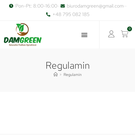
Pon-Pt: 8:00-16:00
biurodamgreen@gmail.com
+48 795 082 185
0
Regulamin
>
Regulamin