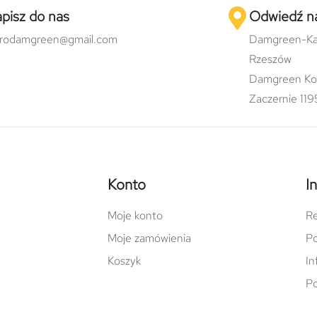
pisz do nas
Odwiedź n
urodamgreen@gmail.com
Damgreen-Ka
Rzeszów
Damgreen Ko
Zaczernie 119
Konto
I
Moje konto
Re
Moje zamówienia
Po
Koszyk
In
Po