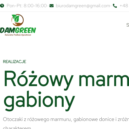
Pon-Pt: 8:00-16:00
biurodamgreen@gmail.com
+48 
S
REALIZACJE
Różowy marmu
gabiony
Otoczaki z różowego marmuru, gabionowe donice i zróżn
charakterem.