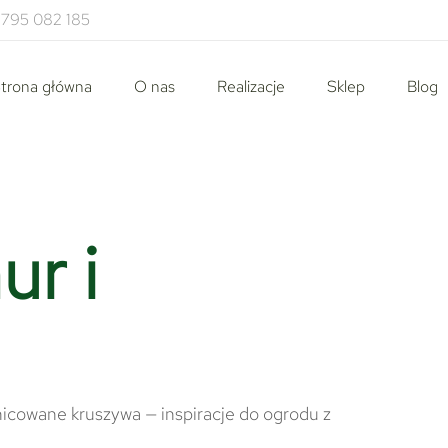
795 082 185
trona główna
O nas
Realizacje
Sklep
Blog
r i
icowane kruszywa — inspiracje do ogrodu z