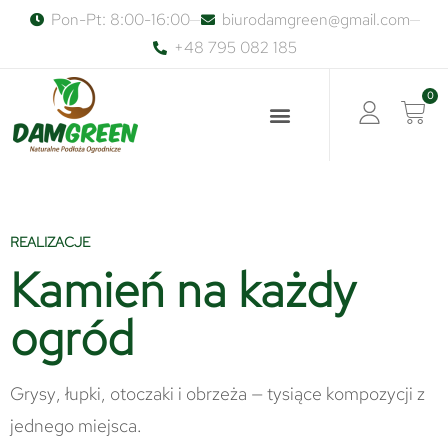
Pon-Pt: 8:00-16:00
biurodamgreen@gmail.com
+48 795 082 185
0
REALIZACJE
Kamień na każdy
ogród
Grysy, łupki, otoczaki i obrzeża — tysiące kompozycji z
jednego miejsca.