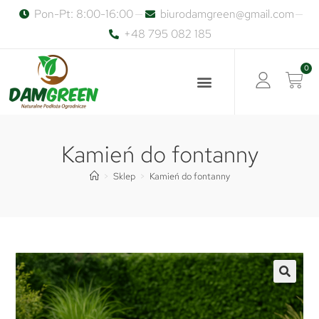
Pon-Pt: 8:00-16:00
biurodamgreen@gmail.com
+48 795 082 185
Kamień do fontanny
>
Sklep
>
Kamień do fontanny