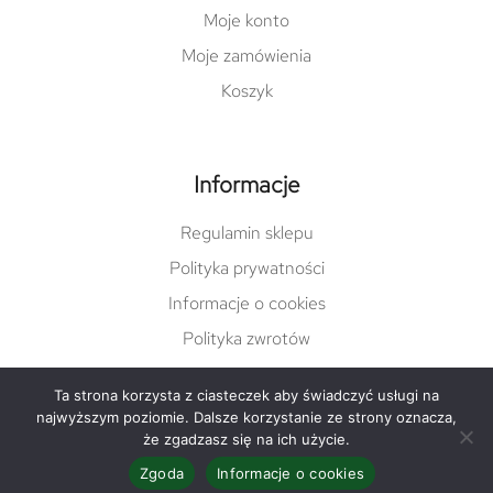
Moje konto
Moje zamówienia
Koszyk
Informacje
Regulamin sklepu
Polityka prywatności
Informacje o cookies
Polityka zwrotów
Ta strona korzysta z ciasteczek aby świadczyć usługi na
najwyższym poziomie. Dalsze korzystanie ze strony oznacza,
© Copyright 2022 damgreen.pl |
varto.pl
że zgadzasz się na ich użycie.
Zgoda
Informacje o cookies
Facebook
Instagram