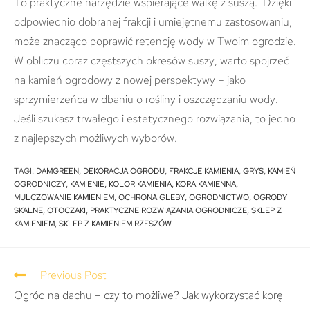
To praktyczne narzędzie wspierające walkę z suszą. Dzięki
odpowiednio dobranej frakcji i umiejętnemu zastosowaniu,
może znacząco poprawić retencję wody w Twoim ogrodzie.
W obliczu coraz częstszych okresów suszy, warto spojrzeć
na kamień ogrodowy z nowej perspektywy – jako
sprzymierzeńca w dbaniu o rośliny i oszczędzaniu wody.
Jeśli szukasz trwałego i estetycznego rozwiązania, to jedno
z najlepszych możliwych wyborów.
TAGI
:
DAMGREEN
,
DEKORACJA OGRODU
,
FRAKCJE KAMIENIA
,
GRYS
,
KAMIEŃ
OGRODNICZY
,
KAMIENIE
,
KOLOR KAMIENIA
,
KORA KAMIENNA
,
MULCZOWANIE KAMIENIEM
,
OCHRONA GLEBY
,
OGRODNICTWO
,
OGRODY
SKALNE
,
OTOCZAKI
,
PRAKTYCZNE ROZWIĄZANIA OGRODNICZE
,
SKLEP Z
KAMIENIEM
,
SKLEP Z KAMIENIEM RZESZÓW
Previous Post
Ogród na dachu – czy to możliwe? Jak wykorzystać korę