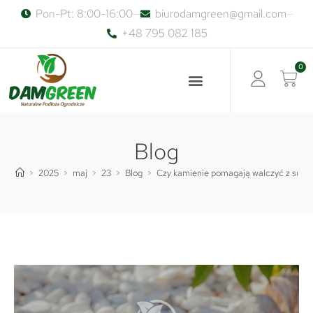
Pon-Pt: 8:00-16:00
biurodamgreen@gmail.com
+48 795 082 185
0
Blog
>
2025
>
maj
>
23
>
Blog
>
Czy kamienie pomagają walczyć z suszą